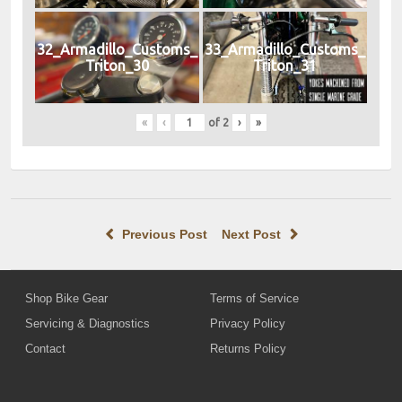
32_Armadillo_Customs_
33_Armadillo_Customs_
Triton_30
Triton_31
«
‹
of
2
›
»
Previous Post
Next Post
Shop Bike Gear
Terms of Service
Servicing & Diagnostics
Privacy Policy
Contact
Returns Policy