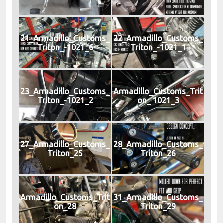
21_Armadillo_Customs_
22_Armadillo_Customs_
Triton_-1021_6
Triton_-1021_1
23_Armadillo_Customs_
Armadillo_Customs_Trit
Triton_-1021_2
on_ 1021_3
27_Armadillo_Customs_
28_Armadillo_Customs_
Triton_25
Triton_26
Armadillo_Customs_Trit
31_Armadillo_Customs_
on_28
Triton_29